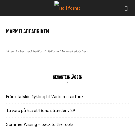
MARMELADFABRIKEN
Vi som jobbar med Hallifornia flyttar in i Marmeladfabriken.
SENASTE INLÄGGEN
Från statslös flykting till Varbergssurfare
Ta vara på havet! Rena stränder v.29
Summer Arising – back to the roots