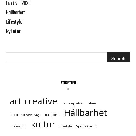
Festival 2020
Hållbarhet
Lifestyle
Nyheter
ETIKETTER
art-creative
badhusplatsen
dans
Hållbarhet
Food and Beverage
hallispirit
kultur
innovation
lifestyle
Sports Camp