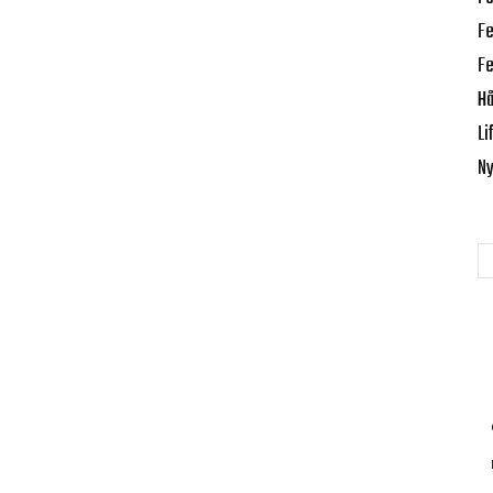
Fe
Fe
Hå
Li
Ny