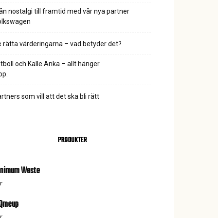
ån nostalgi till framtid med vår nya partner
olkswagen
 rätta värderingarna – vad betyder det?
tboll och Kalle Anka – allt hänger
ihop.
rtners som vill att det ska bli rätt
PRODUKTER
inimum Waste
r
iQmeup
r