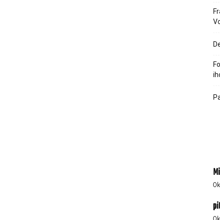
Fr
V
De
Fo
Pa
M
0
k
p
0
k