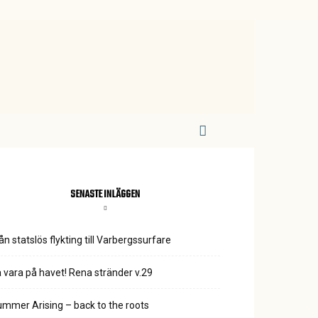
SENASTE INLÄGGEN
ån statslös flykting till Varbergssurfare
 vara på havet! Rena stränder v.29
mmer Arising – back to the roots