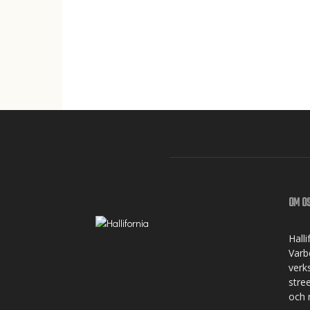
OM O
Hall
Varbe
verk
stre
och 