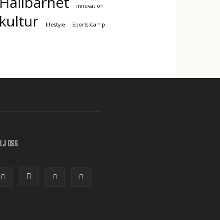
Hållbarhet
innovation
kultur
lifestyle
Sports Camp
LJ OSS