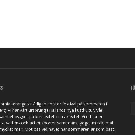
SS
FÖ
ifornia arrangerar årligen en stor festival på sommaren i
rg. Vi har vårt ursprung i Hallands nya kustkultur. Vår
samhet bygger på kreativitet och aktivitet. Vi erbjuder
et-, vatten- och actionsporter samt dans, yoga, musik, mat
mycket mer. Möt oss vid havet när sommaren är som bäst.