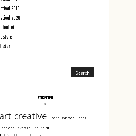
stival 2019
stival 2020
llbarhet
festyle
heter
ETIKETTER
art-creative
badhusplatsen
dans
Food and Beverage
hallispirit