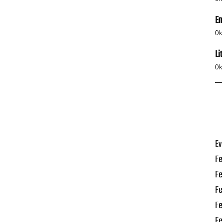
Em
0
k
Li
0
k
Ev
Fe
Fe
Fe
Fe
Fe