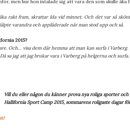
ör, men hur hon intalade sig att vara den som skulle åka f
 åka rakt fram, skrattar Ida vid minnet. Och det var så skö
 hjälpte varandra och applåderade när man stod upp och så
.
lifornia 2015?
ltagare. Och… visa dem där hemma att man kan surfa i Varberg. E
Då sa jag att jag brukar vara i Varberg på helgerna och surf
Vill du eller någon du känner prova nya roliga sporter och
Hallifornia Sport Camp 2015, sommarens roligaste dagar för
n!