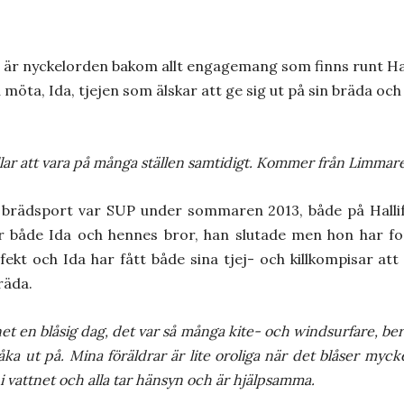
 är nyckelorden bakom allt engagemang som finns runt Hal
öta, Ida, tjejen som älskar att ge sig ut på sin bräda och vi
Gillar att vara på många ställen samtidigt. Kommer från Limmared
brädsport var SUP under sommaren 2013, både på Hallif
r både Ida och hennes bror, han slutade men hon har for
fekt och Ida har fått både sina tjej- och killkompisar a
räda.
t en blåsig dag, det var så många kite- och windsurfare, berätt
a ut på. Mina föräldrar är lite oroliga när det blåser mycke
i vattnet och alla tar hänsyn och är hjälpsamma.