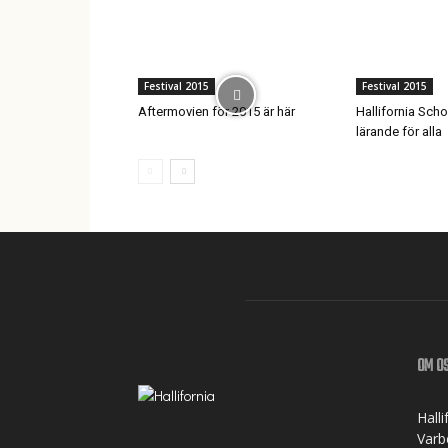
Festival 2015
Festival 2015
Aftermovien för 2015 är här
Hallifornia Scho
lärande för alla
OM O
Hall
Varbe