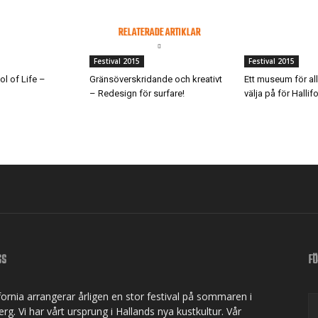
RELATERADE ARTIKLAR
Festival 2015
Festival 2015
ol of Life –
Gränsöverskridande och kreativt
Ett museum för al
– Redesign för surfare!
välja på för Halli
SS
FÖ
ifornia arrangerar årligen en stor festival på sommaren i
rg. Vi har vårt ursprung i Hallands nya kustkultur. Vår