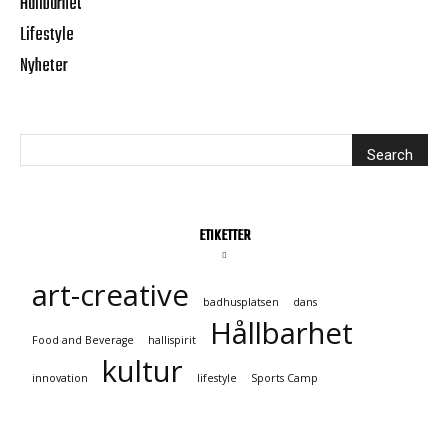
Hållbarhet
Lifestyle
Nyheter
ETIKETTER
art-creative
badhusplatsen
dans
Hållbarhet
Food and Beverage
hallispirit
kultur
innovation
lifestyle
Sports Camp