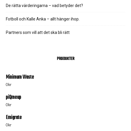
De rätta värderingarna – vad betyder det?
Fotboll och Kalle Anka – allt hänger ihop.
Partners som vill att det ska bli rätt
PRODUKTER
Minimum Waste
0
kr
piQmeup
0
kr
Emigrate
0
kr