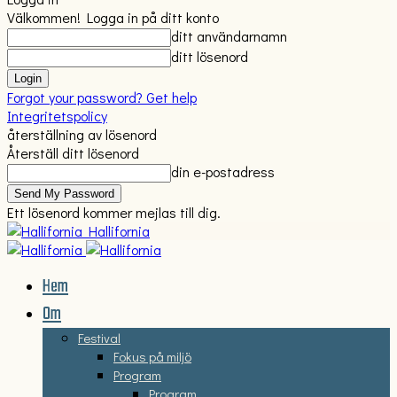
Välkommen! Logga in på ditt konto
ditt användarnamn
ditt lösenord
Forgot your password? Get help
Integritetspolicy
återställning av lösenord
Återställ ditt lösenord
din e-postadress
Ett lösenord kommer mejlas till dig.
Hallifornia
Hem
Om
Festival
Fokus på miljö
Program
Program