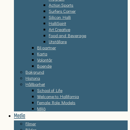
Action Sports
Surfers Corner
Silicon Halli
HalliSpirit
Art Creative
Food and Beverage
Utställare
Bli partner
Karta
Volontär
Boende
Bakgrund
Historia
Hållbarhet
School of Life
Welcome to Hallifornia
Female Role Models
Miljö
Media
Filmer
Bilder