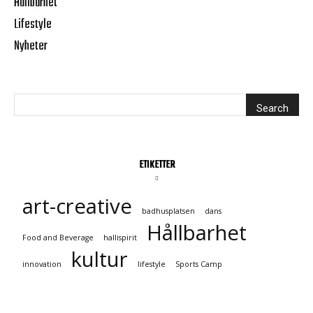
Hållbarhet
Lifestyle
Nyheter
ETIKETTER
art-creative
badhusplatsen
dans
Hållbarhet
Food and Beverage
hallispirit
kultur
innovation
lifestyle
Sports Camp