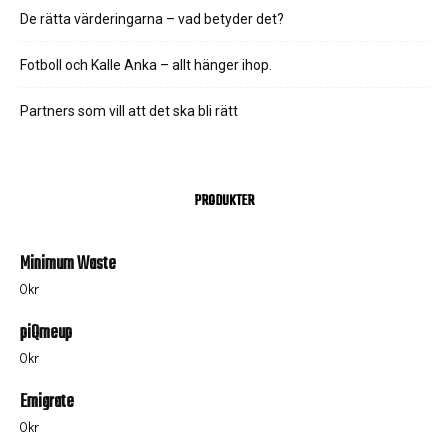
De rätta värderingarna – vad betyder det?
Fotboll och Kalle Anka – allt hänger ihop.
Partners som vill att det ska bli rätt
PRODUKTER
Minimum Waste
0
kr
piQmeup
0
kr
Emigrate
0
kr