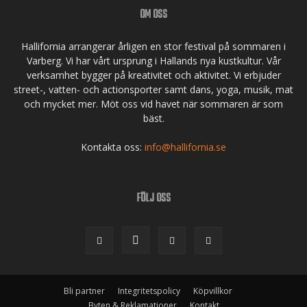
OM OSS
Hallifornia arrangerar årligen en stor festival på sommaren i
Varberg. Vi har vårt ursprung i Hallands nya kustkultur. Vår
verksamhet bygger på kreativitet och aktivitet. Vi erbjuder
street-, vatten- och actionsporter samt dans, yoga, musik, mat
och mycket mer. Möt oss vid havet när sommaren är som
bäst.
Kontakta oss:
info@hallifornia.se
FÖLJ OSS
Bli partner
Integritetspolicy
Köpvillkor
Byten & Reklamationer
Kontakt