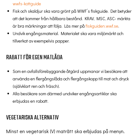
wwfs-kottguide
Fisk och skaldjur ska vara grönt på WWF ́s fiskguide. Det betyder
att det kommer från hållbara bestånd. KRAV, MSC, ASC- märkta
är bra märkningar att följa. Läs mer på
fiskguiden.wwf.se
.
Undvik engångsmaterial. Materialet ska vara miljömärkt och
tillverkat av exempelvis papper.
RABATT FÖR EGEN MATLÅDA
Som en avfallsförebyggande åtgärd uppmanar vi besökare att
använda en flergångslåda och flergångskopp till mat och dryck
(självklart ren och fräsch).
Alla besökare som därmed undviker engångsartiklar ska
erbjudas en rabatt.
VEGETARISKA ALTERNATIV
Minst en vegetarisk (V) maträtt ska erbjudas på menyn.