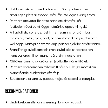
Hallifornia ska vara rent och snyggt. Som partner ansvarar ni för
att er egen plats är städad. Avfall får inte lagras kring er yta.
Partnern ansvarar för att ta hand om sitt avfall på
festivalområdet samt lägga i utmärkta uppsamlingskärl.
Allt avfall ska sorteras. Det finns insamling för brännbart,
matavfall, metall, glas, pant, pappersförpackningar, plast och
wellpapp. Matolja ansvarar varje partner själv för att återvinna.
Brandfarligt avfall samt elektronikavfall ska separeras och
transporteras till kommunens återvinningsstation.
Otillåten tömning av gråvatten (spillvatten) är ej tillåtet.
Partnern accepterar en miljöavgift på 3 500 kr (ex. moms) om
ovanstående punkter inte efterföljs.
Sopsäckar ska vara av papper, majsstärkelse eller returplast.
REKOMMENDATIONER
Undvik reklam eller annonsering i form av flygblad.