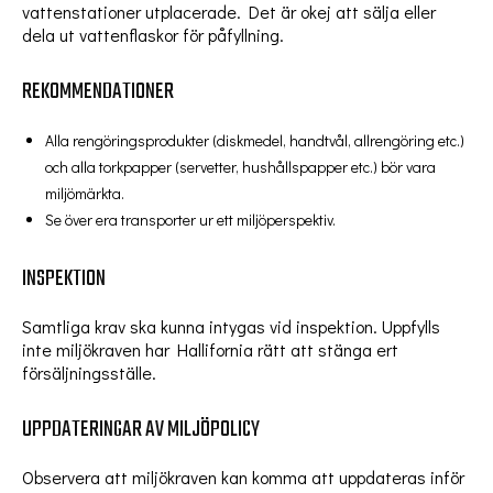
vattenstationer utplacerade. Det är okej att sälja eller
dela ut vattenflaskor för påfyllning.
REKOMMENDATIONER
Alla rengöringsprodukter (diskmedel, handtvål, allrengöring etc.)
och alla torkpapper (servetter, hushållspapper etc.) bör vara
miljömärkta.
Se över era transporter ur ett miljöperspektiv.
INSPEKTION
Samtliga krav ska kunna intygas vid inspektion. Uppfylls
inte miljökraven har Hallifornia rätt att stänga ert
försäljningsställe.
UPPDATERINGAR AV MILJÖPOLICY
Observera att miljökraven kan komma att uppdateras inför