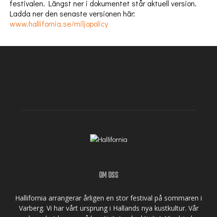
festivalen. Längst ner i dokumentet står aktuell version.
Ladda ner den senaste versionen här:
www.hallifornia.se/miljopolicy
OM OSS
Hallifornia arrangerar årligen en stor festival på sommaren i
Varberg. Vi har vårt ursprung i Hallands nya kustkultur. Vår