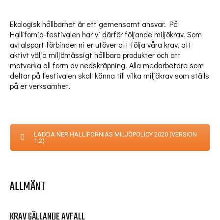
Ekologisk hållbarhet är ett gemensamt ansvar. På
Hallifornia-festivalen har vi därför följande miljökrav. Som
avtalspart förbinder ni er utöver att följa våra krav, att
aktivt välja miljömässigt hållbara produkter och att
motverka all form av nedskräpning. Alla medarbetare som
deltar på festivalen skall känna till vilka miljökrav som ställs
på er verksamhet.
LADDA NER HALLIFORNIAS MILJÖPOLICY 2020 (VERSION
1.2)
ALLMÄNT
KRAV GÄLLANDE AVFALL