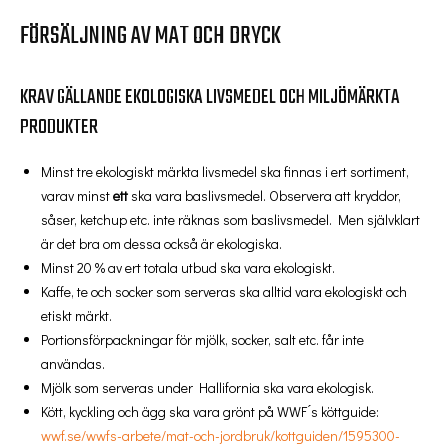
FÖRSÄLJNING AV MAT OCH DRYCK
KRAV GÄLLANDE EKOLOGISKA LIVSMEDEL OCH MILJÖMÄRKTA
PRODUKTER
Minst tre ekologiskt märkta livsmedel ska finnas i ert sortiment,
varav minst
ett
ska vara baslivsmedel. Observera att kryddor,
såser, ketchup etc. inte räknas som baslivsmedel. Men självklart
är det bra om dessa också är ekologiska.
Minst 20 % av ert totala utbud ska vara ekologiskt.
Kaffe, te och socker som serveras ska alltid vara ekologiskt och
etiskt märkt.
Portionsförpackningar för mjölk, socker, salt etc. får inte
användas.
Mjölk som serveras under Hallifornia ska vara ekologisk.
Kött, kyckling och ägg ska vara grönt på WWF ́s köttguide:
wwf.se/wwfs-arbete/mat-och-jordbruk/kottguiden/1595300-