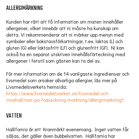
ALLERGIMÄRKNING
Kunden har rätt att få information om maten innehåller
allergener, vilket innebär att ni måste ha kunskap om
detta. Vi rekommenderar att ni märker upp menyn med
symboler eller bokstavsförkortningar, t.ex. laktos (L) och
gluten (G) eller laktosfritt (LF) och glutenfritt (GF). Ni kan
också ha en separat utskriven innehållsförteckning med
allergener i fetstil som gästen kan ta del av.
För mer information om de 14 vanligaste ingredienser och
livsmedel som orsaker allvarliga allergier, läs mer på
Livsmedelsverkets hemsida:
https://www.livsmedelsverket.se/livsmedel-och-
innehall/text-pa-forpackning-markning/allergimarkning1
VATTEN
Hallifornia är ett Kranmärkt evenemang. Inget vatten får
säljas, det gäller även bubbelvatten. Hallifornia har