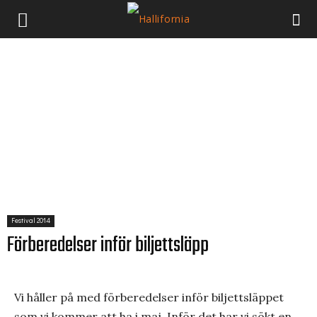
Festival 2014
Förberedelser inför biljettsläpp
Vi håller på med förberedelser inför biljettsläppet
som vi kommer att ha i maj. Inför det har vi sökt en