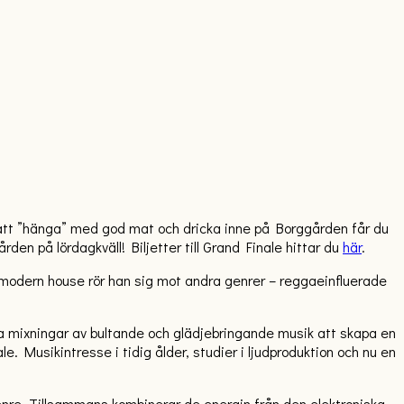
r att ”hänga” med god mat och dricka inne på Borggården får du
den på lördagkväll! Biljetter till Grand Finale hittar du
här
.
n modern house rör han sig mot andra genrer – reggaeinfluerade
a mixningar av bultande och glädjebringande musik att skapa en
. Musikintresse i tidig ålder, studier i ljudproduktion och nu en
re. Tillsammans kombinerar de energin från den elektroniska