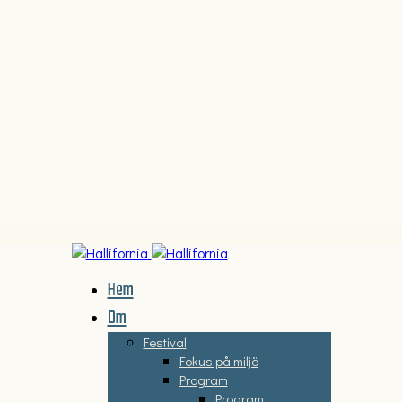
Hem
Om
Festival
Fokus på miljö
Program
Program