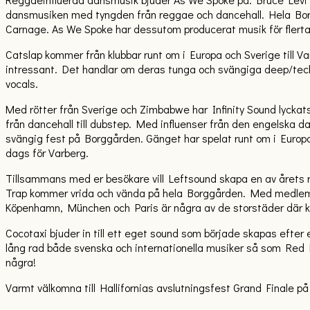
dansmusiken med tyngden från reggae och dancehall. Hela Bor
Carnage. As We Spoke har dessutom producerat musik för flert
Catslap kommer från klubbar runt om i Europa och Sverige till 
intressant. Det handlar om deras tunga och svängiga deep/tech h
vocals.
Med rötter från Sverige och Zimbabwe har Infinity Sound lyckats 
från dancehall till dubstep. Med influenser från den engelska 
svängig fest på Borggården. Gänget har spelat runt om i Europ
dags för Varberg.
Tillsammans med er besökare vill Leftsound skapa en av årets 
Trap kommer vrida och vända på hela Borggården. Med medlemmar
Köpenhamn, München och Paris är några av de storstäder där kolle
Cocotaxi bjuder in till ett eget sound som började skapas efte
lång rad både svenska och internationella musiker så som Red 
några!
Varmt välkomna till Hallifornias avslutningsfest Grand Finale p