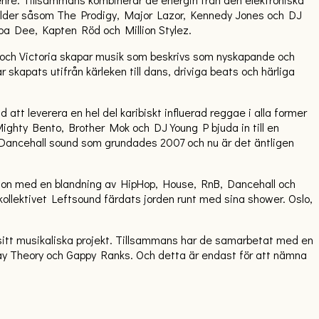
ilder såsom The Prodigy, Major Lazor, Kennedy Jones och DJ
pa Dee, Kapten Röd och Million Stylez.
a och Victoria skapar musik som beskrivs som nyskapande och
skapats utifrån kärleken till dans, driviga beats och härliga
att leverera en hel del karibiskt influerad reggae i alla former
ighty Bento, Brother Mok och DJ Young P bjuda in till en
/Dancehall sound som grundades 2007 och nu är det äntligen
tion med en blandning av HipHop, House, RnB, Dancehall och
llektivet Leftsound färdats jorden runt med sina shower. Oslo,
 sitt musikaliska projekt. Tillsammans har de samarbetat med en
jay Theory och Gappy Ranks. Och detta är endast för att nämna