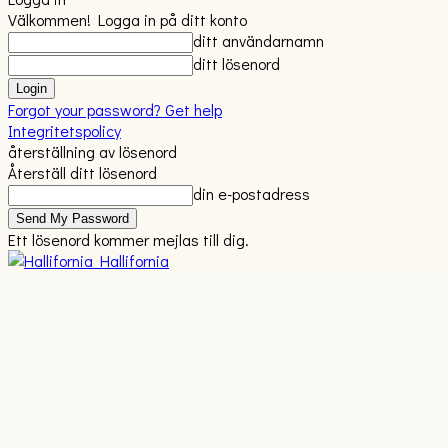
Välkommen! Logga in på ditt konto
ditt användarnamn
ditt lösenord
Forgot your password? Get help
Integritetspolicy
återställning av lösenord
Återställ ditt lösenord
din e-postadress
Ett lösenord kommer mejlas till dig.
Hallifornia