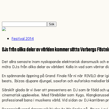
Festival 2014
DJs från olika delar av världen kommer sätta Varbergs Fästni
Det allra senaste inom nyskapande elektronisk dansmusik och en
möta DJ:s från olika delar av världen! Kolla in vad som väntar di
En spännande öppning på Grand Finale får ni när R3VILO drar ig
beats, Ibizas djupare djungel, saxofon och euforiska melodier 
Särskilt glada är vi över att presentera en DJ som är född och
cinematisk upplevelse. Med förebilder som Kygo, Klangkarussell o
professionell bana i musikens värld. Vid sidan av DJ-karriären pr
Reggaeinfluerad dansmusik bjuder As We Spoke på. Bruce Levi