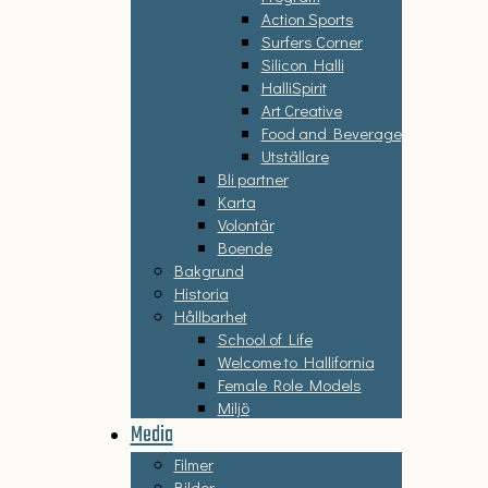
Action Sports
Surfers Corner
Silicon Halli
HalliSpirit
Art Creative
Food and Beverage
Utställare
Bli partner
Karta
Volontär
Boende
Bakgrund
Historia
Hållbarhet
School of Life
Welcome to Hallifornia
Female Role Models
Miljö
Media
Filmer
Bilder