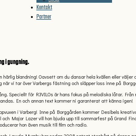
Kontakt
Partner
ng i gungning.
 härlig blandning! Oavsett om du dansar hela kvällen eller välje
g när vi tar över Varbergs fästning och släpper loss inne på Borggår
ång. Speciellt för R3VILOs är hans fokus på melodiska låtar. Frå
blandas. En och annan text kommer ni garanterat att känna igen!
 uppvuxen i Varberg! Inne på Borggården kommer Desibels kreativ
ch Major Lazer vill hon bjuda upp till sommarfest på Grand Finale
oducerar hon även musik till film och radio.
 och Lawda Murphy har sedan 2008 satsat stenhårt på denna gen