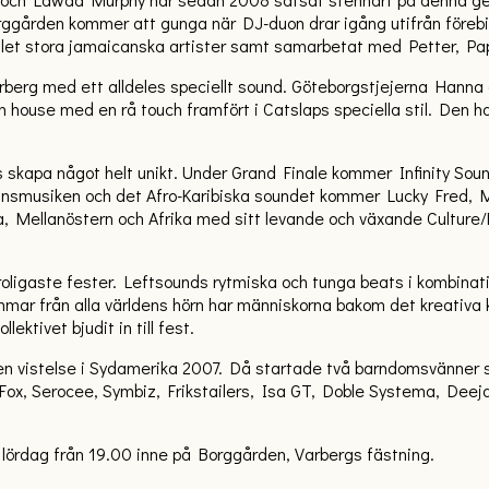
ggården kommer att gunga när DJ-duon drar igång utifrån föreb
alet stora jamaicanska artister samt samarbetat med Petter, Pa
Varberg med ett alldeles speciellt sound. Göteborgstjejerna Hann
ouse med en rå touch framfört i Catslaps speciella stil. Den har 
skapa något helt unikt. Under Grand Finale kommer Infinity Sound 
dansmusiken och det Afro-Karibiska soundet kommer Lucky Fred, M
a, Mellanöstern och Afrika med sitt levande och växande Culture
roligaste fester. Leftsounds rytmiska och tunga beats i kombina
 från alla världens hörn har människorna bakom det kreativa ko
ktivet bjudit in till fest.
r en vistelse i Sydamerika 2007. Då startade två barndomsvänner
Fox, Serocee, Symbiz, Frikstailers, Isa GT, Doble Systema, Dee
å lördag från 19.00 inne på Borggården, Varbergs fästning.