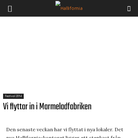
Festival 2014
Vi flyttar in i Marmeladfabriken
Den senaste veckan har vi flyttat i nya lokaler. Det
nya Hallifornia-kontoret ligger ett stenkast från