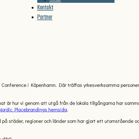
Kontakt
Partner
g Conference i Köpenhamn. Där träffas yrkesverksamma personer 
emat är hur vi genom att utgå från de lokala tillgångarna har samm
Nordic Placebrandings hemsida
.
 på städer, regioner och länder som har gjort ett utomstående och
s där?