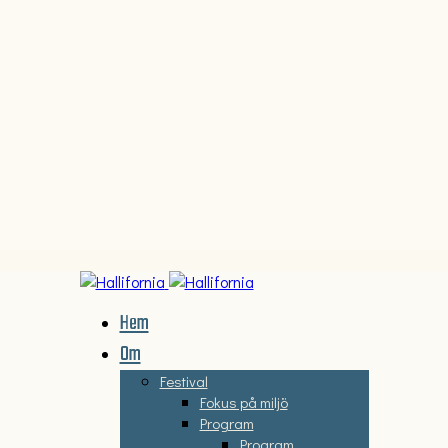
Hem
Om
Festival
Fokus på miljö
Program
Program