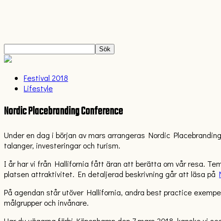
Festival 2018
Lifestyle
Nordic Placebranding Conference
Under en dag i början av mars arrangeras Nordic Placebrandin
talanger, investeringar och turism.
I år har vi från Hallifornia fått äran att berätta om vår resa. T
platsen attraktivitet. En detaljerad beskrivning går att läsa på
På agendan står utöver Hallifornia, andra best practice exempel
målgrupper och invånare.
Har du vägarna förbi Köpenhamn den 7 mars 2018, kanske vi se