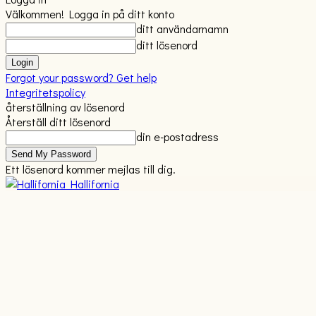
Välkommen! Logga in på ditt konto
ditt användarnamn
ditt lösenord
Forgot your password? Get help
Integritetspolicy
återställning av lösenord
Återställ ditt lösenord
din e-postadress
Ett lösenord kommer mejlas till dig.
Hallifornia