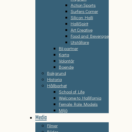
Action Sports
Surfers Corner
Silicon Halli
HalliSpirit
Art Creative
Food and Beverage
Utställare
Bli partner
Karta
Volontär
Boende
Bakgrund
Historia
Hållbarhet
School of Life
Welcome to Hallifornia
Female Role Models
Miljö
Media
Filmer
Bilder