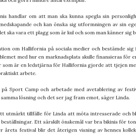
nis handlar om att man ska kunna spegla sin personlig
medskapande och kan önska sig utformningen av sin egen
det ska vara ett plagg som är kul och som man känner sig b
tion om Hallifornia på sociala medier och bestämde sig fö
blemet med hur en marknadsplats skulle finansieras för 
er som är en ledstjärna för Hallifornia gjorde att tjejen me
aktiskt arbete.
n på Sport Camp och arbetade med avetablering av festiv
et samma lösning och det ser jag fram emot, säger Linda.
t utmärkt tillfälle för Linda att möta intresserade och b
beställningar. Ett särskilt önskemål var bra bikinis för t
årets festival blir det återigen visning av hennes kollek