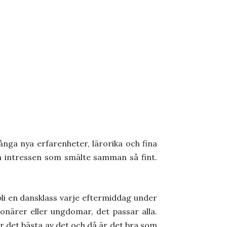
nga nya erfarenheter, lärorika och fina
ka intressen som smälte samman så fint.
 en dansklass varje eftermiddag under
ionärer eller ungdomar, det passar alla.
ör det bästa av det och då är det bra som