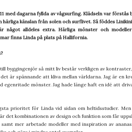
1 med dagarna fyllda av vågsurfing. Klädseln var förstås 
en härliga känslan från solen och surflivet. Så föddes Linik
 är något alldeles extra. Härliga mönster och modelle
ar finns Linda på plats på Hallifornia.
a?
till byggingenjör så mitt liv består verkligen av kontraster,
 det är spännande att kliva mellan världarna. Jag är en 
ed egenritade mönster. Jag hade länge haft en idé att dri
gsta prioritet för Linda vid sidan om heltidsstudier. Men
 är det kombinationen av design och funktion som får uppsk
a samt mer arbetade modeller med inspiration av ananas
ika och görs i mindre antal exemplar.