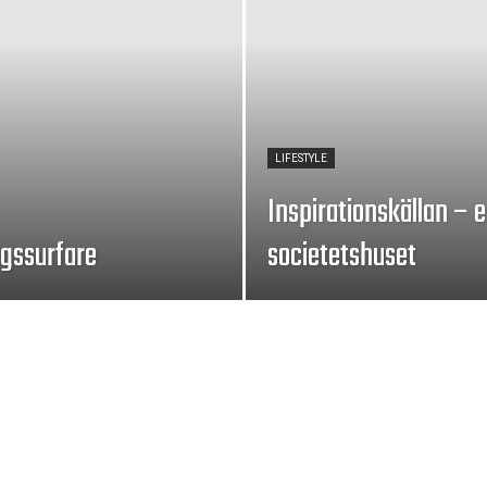
LIFESTYLE
Inspirationskällan – en
ergssurfare
societetshuset