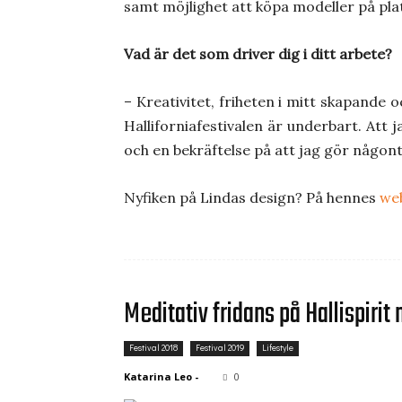
samt möjlighet att köpa modeller på pla
Vad är det som driver dig i ditt arbete?
– Kreativitet, friheten i mitt skapande 
Halliforniafestivalen är underbart. Att 
och en bekräftelse på att jag gör någontin
Nyfiken på Lindas design? På hennes
we
Meditativ fridans på Hallispir
Festival 2018
Festival 2019
Lifestyle
Katarina Leo
-
0