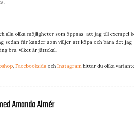
ts.
och alla olika möjligheter som öppnas, att jag till exempel
jag sedan får kunder som väljer att köpa och bära det jag 
g bra, vilket är jättekul.
bshop
,
Facebooksida
och
Instagram
hittar du olika varian
it med Amanda Almér