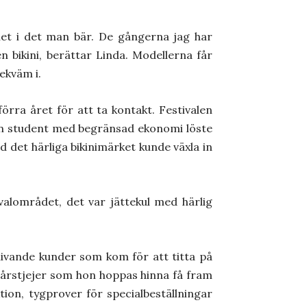
het i det man bär. De gångerna jag har
 bikini, berättar Linda. Modellerna får
ekväm i.
rra året för att ta kontakt. Festivalen
en student med begränsad ekonomi löste
d det härliga bikinimärket kunde växla in
alområdet, det var jättekul med härlig
livande kunder som kom för att titta på
onårstjejer som hon hoppas hinna få fram
tion, tygprover för specialbeställningar