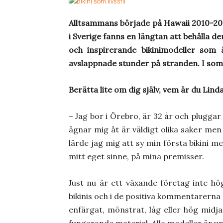
Alltsammans började på Hawaii 2010-201
i Sverige fanns en längtan att behålla d
och inspirerande bikinimodeller som
avslappnade stunder på stranden. I somm
Berätta lite om dig själv, vem är du Lind
– Jag bor i Örebro, är 32 år och pluggar 
ägnar mig åt är väldigt olika saker men
lärde jag mig att sy min första bikini m
mitt eget sinne, på mina premisser.
Just nu är ett växande företag inte hö
bikinis och i de positiva kommentarerna
enfärgat, mönstrat, låg eller hög midj
fungerande material. Alla modeller är un