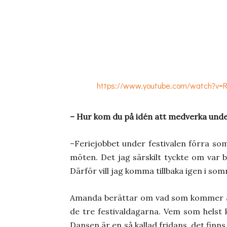
https://www.youtube.com/watch?
– Hur kom du på idén att medverka under
–Feriejobbet under festivalen förra so
möten. Det jag särskilt tyckte om var 
Därför vill jag komma tillbaka igen i so
Amanda berättar om vad som kommer at
de tre festivaldagarna. Vem som helst k
Dansen är en så kallad fridans, det finn