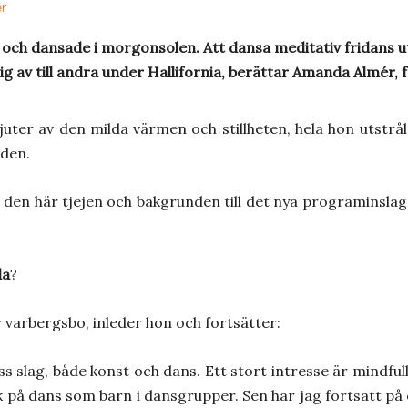
och dansade i morgonsolen. Att dansa meditativ fridans ute
mig av till andra under Hallifornia, berättar Amanda Almér, 
uter av den milda värmen och stillheten, hela hon utstr
nden.
m den här tjejen och bakgrunden till det nya programinslage
da
?
är varbergsbo, inleder hon och fortsätter:
s slag, både konst och dans. Ett stort intresse är mindfu
 på dans som barn i dansgrupper. Sen har jag fortsatt på 