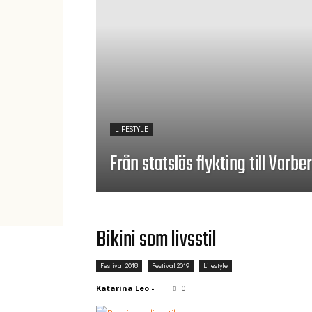
LIFESTYLE
Från statslös flykting till Varb
Bikini som livsstil
Festival 2018
Festival 2019
Lifestyle
Katarina Leo
-
0