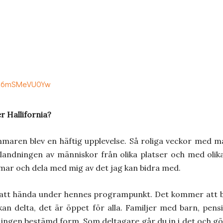
v=R6mSMeVU0Yw
 Hallifornia?
mmaren blev en häftig upplevelse. Så roliga veckor med må
blandningen av människor från olika platser och med oli
mmar och dela med mig av det jag kan bidra med.
t hända under hennes programpunkt. Det kommer att bli
an delta, det är öppet för alla. Familjer med barn, pens
s ingen bestämd form. Som deltagare går du in i det och g