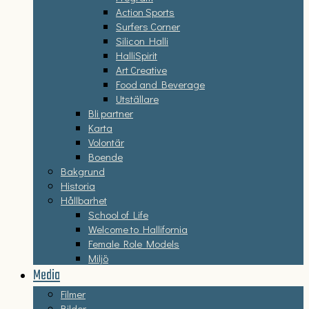
Action Sports
Surfers Corner
Silicon Halli
HalliSpirit
Art Creative
Food and Beverage
Utställare
Bli partner
Karta
Volontär
Boende
Bakgrund
Historia
Hållbarhet
School of Life
Welcome to Hallifornia
Female Role Models
Miljö
Media
Filmer
Bilder