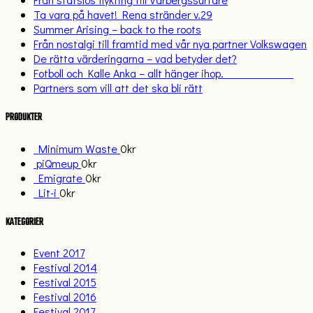
Ta vara på havet! Rena stränder v.29
Summer Arising – back to the roots
Från nostalgi till framtid med vår nya partner Volkswagen
De rätta värderingarna – vad betyder det?
Fotboll och Kalle Anka – allt hänger ihop.
Partners som vill att det ska bli rätt
PRODUKTER
Minimum Waste
0
kr
piQmeup
0
kr
Emigrate
0
kr
Lit-i
0
kr
KATEGORIER
Event 2017
Festival 2014
Festival 2015
Festival 2016
Festival 2017