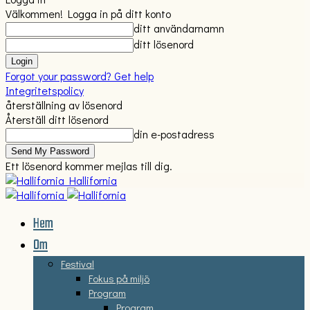
Välkommen! Logga in på ditt konto
ditt användarnamn
ditt lösenord
Forgot your password? Get help
Integritetspolicy
återställning av lösenord
Återställ ditt lösenord
din e-postadress
Ett lösenord kommer mejlas till dig.
Hallifornia
Hem
Om
Festival
Fokus på miljö
Program
Program