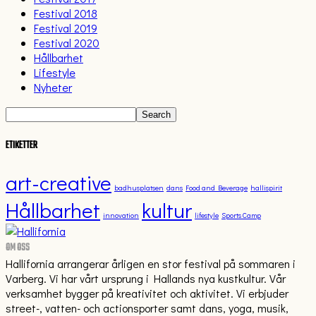
Festival 2018
Festival 2019
Festival 2020
Hållbarhet
Lifestyle
Nyheter
ETIKETTER
art-creative
badhusplatsen
dans
Food and Beverage
hallispirit
Hållbarhet
kultur
innovation
lifestyle
Sports Camp
OM OSS
Hallifornia arrangerar årligen en stor festival på sommaren i
Varberg. Vi har vårt ursprung i Hallands nya kustkultur. Vår
verksamhet bygger på kreativitet och aktivitet. Vi erbjuder
street-, vatten- och actionsporter samt dans, yoga, musik,