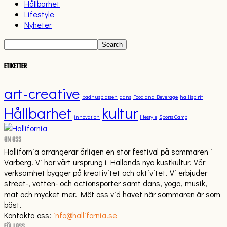
Hållbarhet
Lifestyle
Nyheter
ETIKETTER
art-creative
badhusplatsen
dans
Food and Beverage
hallispirit
Hållbarhet
kultur
innovation
lifestyle
Sports Camp
OM OSS
Hallifornia arrangerar årligen en stor festival på sommaren i
Varberg. Vi har vårt ursprung i Hallands nya kustkultur. Vår
verksamhet bygger på kreativitet och aktivitet. Vi erbjuder
street-, vatten- och actionsporter samt dans, yoga, musik,
mat och mycket mer. Möt oss vid havet när sommaren är som
bäst.
Kontakta oss:
info@hallifornia.se