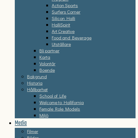
Action Sports
Surfers Corner
Silicon Halli
HalliSpirit
Art Creative
Food and Beverage
Utställare
Bli partner
Karta
Volontär
Boende
Bakgrund
Historia
Hållbarhet
School of Life
Welcome to Hallifornia
Female Role Models
Miljö
Media
Filmer
Bilder