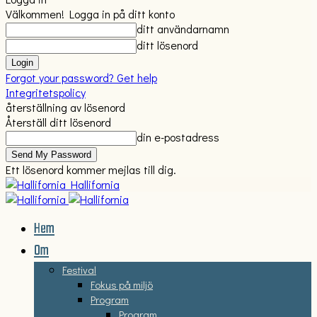
Välkommen! Logga in på ditt konto
ditt användarnamn
ditt lösenord
Forgot your password? Get help
Integritetspolicy
återställning av lösenord
Återställ ditt lösenord
din e-postadress
Ett lösenord kommer mejlas till dig.
Hallifornia
Hem
Om
Festival
Fokus på miljö
Program
Program