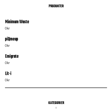
PRODUKTER
Minimum Waste
0
kr
piQmeup
0
kr
Emigrate
0
kr
Lit-i
0
kr
KATEGORIER