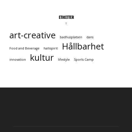
ETIKETTER
art-creative
badhusplatsen
dans
Hållbarhet
Food and Beverage
hallispirit
kultur
innovation
lifestyle
Sports Camp