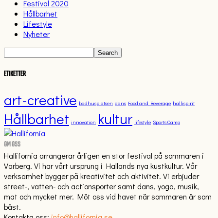
Festival 2020
Hållbarhet
Lifestyle
Nyheter
ETIKETTER
art-creative
badhusplatsen
dans
Food and Beverage
hallispirit
Hållbarhet
kultur
innovation
lifestyle
Sports Camp
OM OSS
Hallifornia arrangerar årligen en stor festival på sommaren i
Varberg. Vi har vårt ursprung i Hallands nya kustkultur. Vår
verksamhet bygger på kreativitet och aktivitet. Vi erbjuder
street-, vatten- och actionsporter samt dans, yoga, musik,
mat och mycket mer. Möt oss vid havet när sommaren är som
bäst.
Kontakta oss:
info@hallifornia.se