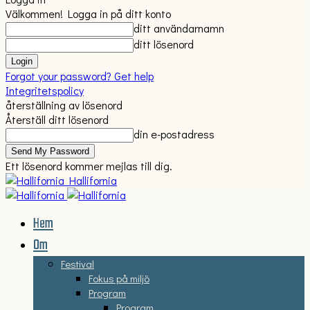
Välkommen! Logga in på ditt konto
ditt användarnamn
ditt lösenord
Forgot your password? Get help
Integritetspolicy
återställning av lösenord
Återställ ditt lösenord
din e-postadress
Ett lösenord kommer mejlas till dig.
Hallifornia
Hem
Om
Festival
Fokus på miljö
Program
Program