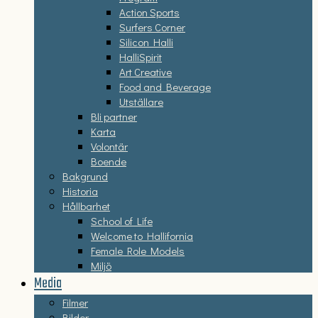
Action Sports
Surfers Corner
Silicon Halli
HalliSpirit
Art Creative
Food and Beverage
Utställare
Bli partner
Karta
Volontär
Boende
Bakgrund
Historia
Hållbarhet
School of Life
Welcome to Hallifornia
Female Role Models
Miljö
Media
Filmer
Bilder