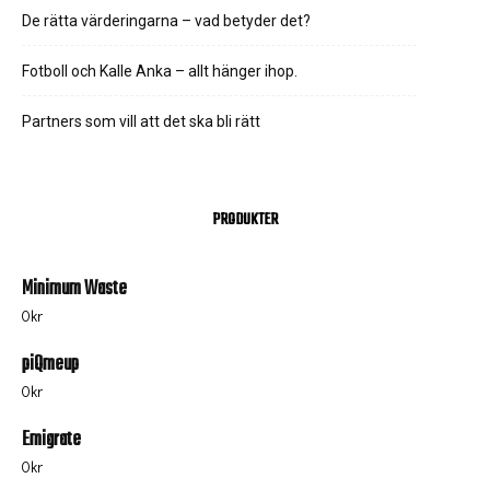
De rätta värderingarna – vad betyder det?
Fotboll och Kalle Anka – allt hänger ihop.
Partners som vill att det ska bli rätt
PRODUKTER
Minimum Waste
0
kr
piQmeup
0
kr
Emigrate
0
kr