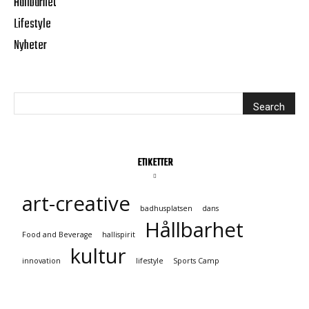
Hållbarhet
Lifestyle
Nyheter
ETIKETTER
art-creative
badhusplatsen
dans
Hållbarhet
Food and Beverage
hallispirit
kultur
innovation
lifestyle
Sports Camp