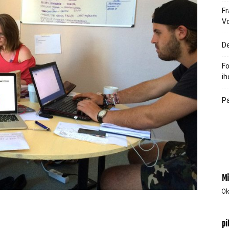
Fr
V
De
Fo
Pa
M
0
k
p