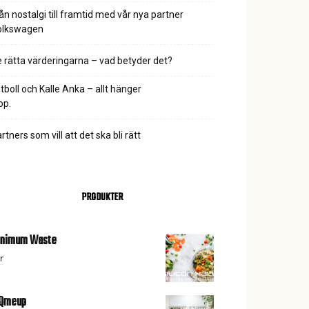
ån nostalgi till framtid med vår nya partner
olkswagen
 rätta värderingarna – vad betyder det?
tboll och Kalle Anka – allt hänger
ihop.
rtners som vill att det ska bli rätt
PRODUKTER
inimum Waste
r
iQmeup