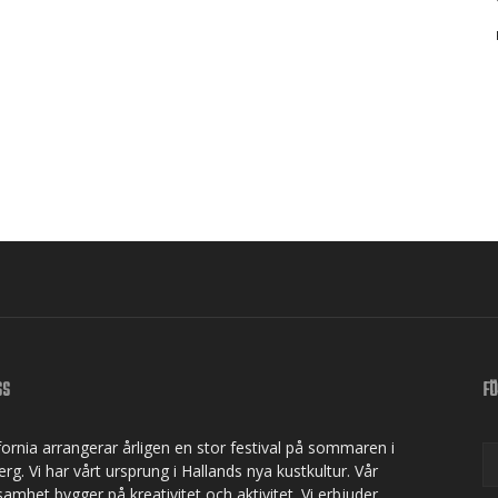
SS
FÖ
ifornia arrangerar årligen en stor festival på sommaren i
rg. Vi har vårt ursprung i Hallands nya kustkultur. Vår
samhet bygger på kreativitet och aktivitet. Vi erbjuder