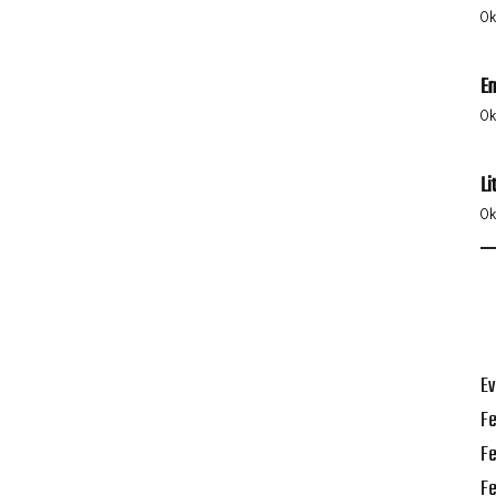
0
k
Em
0
k
Li
0
k
Ev
Fe
Fe
Fe