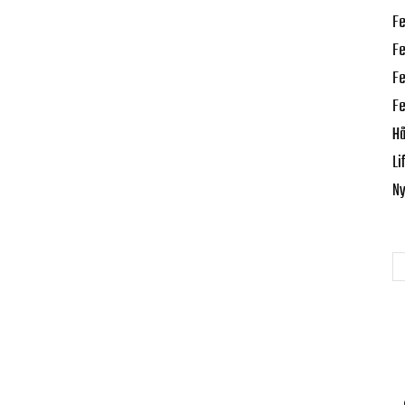
Fe
Fe
Fe
Fe
Hå
Li
Ny