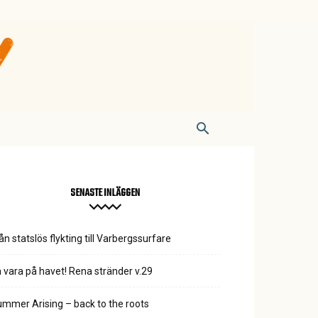
SENASTE INLÄGGEN
ån statslös flykting till Varbergssurfare
 vara på havet! Rena stränder v.29
mmer Arising – back to the roots