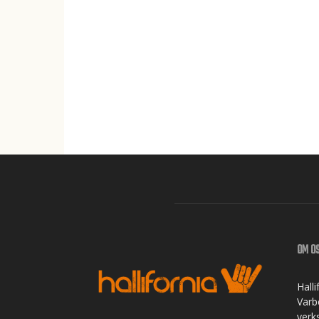
OM O
Hall
Varbe
verk