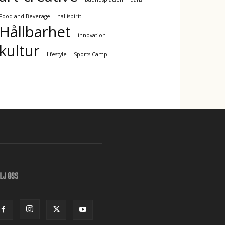
Food and Beverage
hallispirit
Hållbarhet
innovation
kultur
lifestyle
Sports Camp
LJ OSS