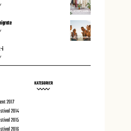
r
igrate
r
t-i
r
KATEGORIER
ent 2017
stival 2014
stival 2015
stival 2016