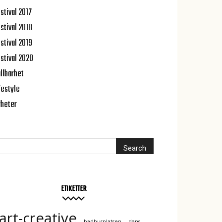
stival 2017
stival 2018
stival 2019
stival 2020
llbarhet
festyle
heter
ETIKETTER
art-creative
badhusplatsen
dans