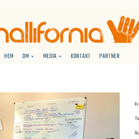
HEM
OM
MEDIA
KONTAKT
PARTNER
Hallifornia
Fr
Ta
Su