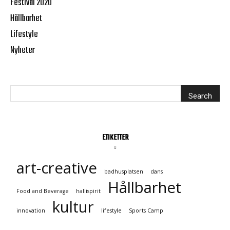
Festival 2020
Hållbarhet
Lifestyle
Nyheter
ETIKETTER
art-creative
badhusplatsen
dans
Hållbarhet
Food and Beverage
hallispirit
kultur
innovation
lifestyle
Sports Camp