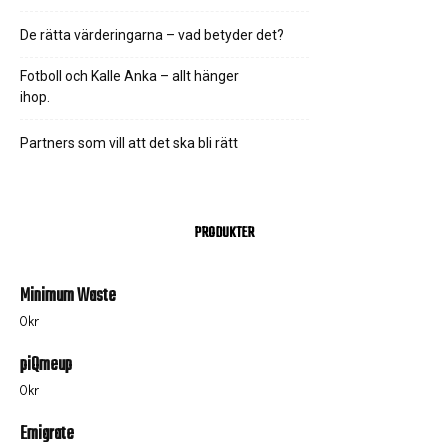
De rätta värderingarna – vad betyder det?
Fotboll och Kalle Anka – allt hänger
ihop.
Partners som vill att det ska bli rätt
PRODUKTER
Minimum Waste
0
kr
piQmeup
0
kr
Emigrate