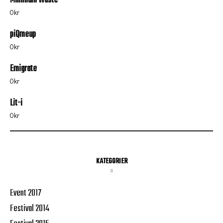
Minimum Waste
0
kr
piQmeup
0
kr
Emigrate
0
kr
Lit-i
0
kr
KATEGORIER
Event 2017
Festival 2014