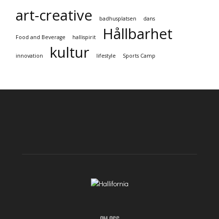
art-creative
badhusplatsen
dans
Hållbarhet
Food and Beverage
hallispirit
kultur
innovation
lifestyle
Sports Camp