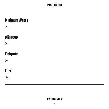
PRODUKTER
Minimum Waste
0
kr
piQmeup
0
kr
Emigrate
0
kr
Lit-i
0
kr
KATEGORIER