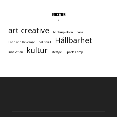
ETIKETTER
art-creative
badhusplatsen
dans
Hållbarhet
Food and Beverage
hallispirit
kultur
innovation
lifestyle
Sports Camp