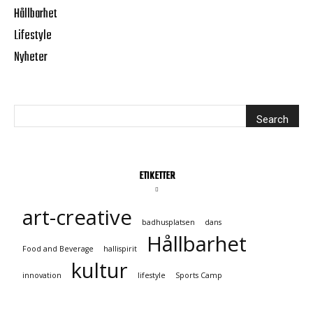
Hållbarhet
Lifestyle
Nyheter
ETIKETTER
art-creative
badhusplatsen
dans
Hållbarhet
Food and Beverage
hallispirit
kultur
innovation
lifestyle
Sports Camp