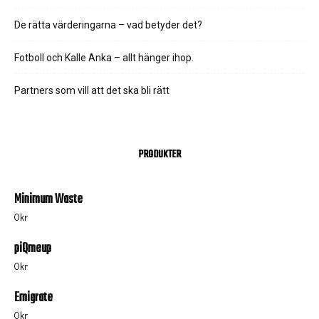
De rätta värderingarna – vad betyder det?
Fotboll och Kalle Anka – allt hänger ihop.
Partners som vill att det ska bli rätt
PRODUKTER
Minimum Waste
0
kr
piQmeup
0
kr
Emigrate
0
kr