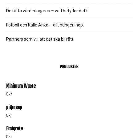
De rätta värderingarna – vad betyder det?
Fotboll och Kalle Anka – allt hänger ihop.
Partners som vill att det ska bli rätt
PRODUKTER
Minimum Waste
0
kr
piQmeup
0
kr
Emigrate
0
kr