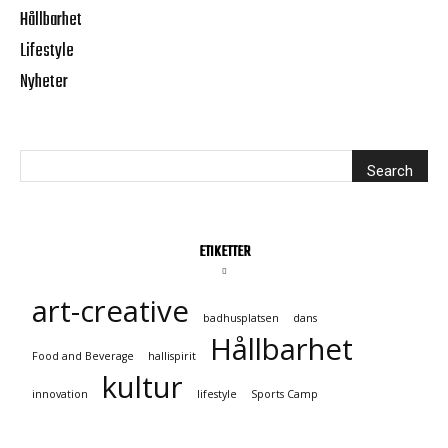
Hållbarhet
Lifestyle
Nyheter
ETIKETTER
art-creative
badhusplatsen
dans
Hållbarhet
Food and Beverage
hallispirit
kultur
innovation
lifestyle
Sports Camp