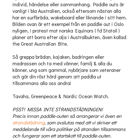
individ, händelse eller sammanhang. Paddle outs är
vanligt i bla Australien, också eftersom nästan alla
har en surfbräda, wakeboard eller liknande i sitt hem.
Bilden ovan är ett exempel från en paddle out i Oslo
nyligen, i protest mot norska Equinors ( fd Statoil )
planer att borra efter olja i Australbukten, även kallad
the Great Australian Bite.
Så greppa brädan, kajaken, badringen eller
madrassen och ta med vänner, familj & alla du
känner, ung som gammal, nybörjare som veteraner
och gör din röst hörd genom att paddla ut
tillsammans alla oss andra!
Tavaha, Greenpeace & Nordic Ocean Watch.
PSST! MISSA INTE STRANDSTÄDNINGEN!
Precis innan paddle-outen så arrangerar vi även en
strandstädning
, som avslutas med att vi skriver ett
meddelande till våra politiker på stranden tillsammans
och fungerar som ett startskott till paddle-outen.