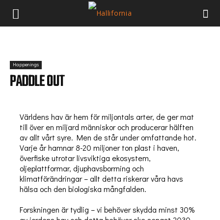
Happenings
PADDLE OUT
Världens hav är hem för miljontals arter, de ger mat
till över en miljard människor och producerar hälften
av allt vårt syre. Men de står under omfattande hot.
Varje år hamnar 8-20 miljoner ton plast i haven,
överfiske utrotar livsviktiga ekosystem,
oljeplattformar, djuphavsborrning och
klimatförändringar – allt detta riskerar våra havs
hälsa och den biologiska mångfalden.
Forskningen är tydlig – vi behöver skydda minst 30%
av jordens hav och detta behöver ske senast 2030