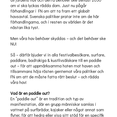
om vi ska lyckas rädda dom. Just nu pågår
förhandlingar i FN om att ta fram ett globalt
havsavtal. Svenska politiker pratar inte om de här
förhandlingarna, och i resten av världen är det
nästan lika tyst.
Men våra hav behöver skyddas – och det behöver ske
NU!
Så – därför bjuder vi in alla festivalbesökare, surfare,
paddlare, badtokiga & kustlivsälskare till en paddle
out – för att uppmärksamma hoten mot haven och
tillsammans höja rösten gentemot våra politiker och
FN om att de måste fatta rätt beslut – och rädda
våra hav!
Vad är en paddle out?
En ”paddle out” är en tradition och typ av
manifestation, där en grupp människor samlas i
vattnet på surfbrädor, kajaker eller något annat som
flyter, för att hedra eller visa sitt stöd för en specifik