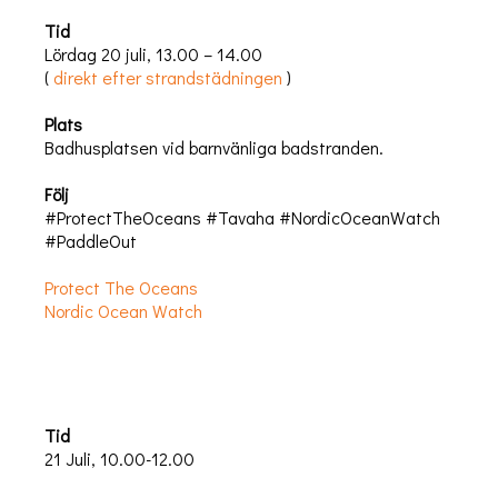
Tid
Lördag 20 juli, 13.00 – 14.00
(
direkt efter strandstädningen
)
Plats
Badhusplatsen vid barnvänliga badstranden.
Följ
#ProtectTheOceans #Tavaha #NordicOceanWatch
#PaddleOut
Protect The Oceans
Nordic Ocean Watch
Tid
21 Juli, 10.00-12.00