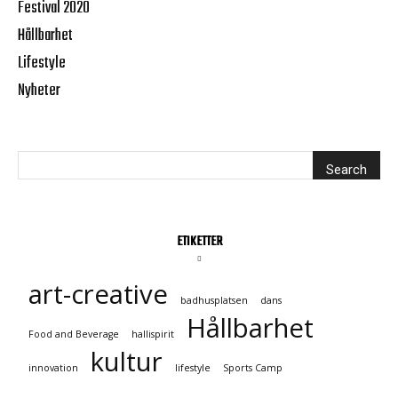
Festival 2020
Hållbarhet
Lifestyle
Nyheter
ETIKETTER
art-creative
badhusplatsen
dans
Hållbarhet
Food and Beverage
hallispirit
kultur
innovation
lifestyle
Sports Camp