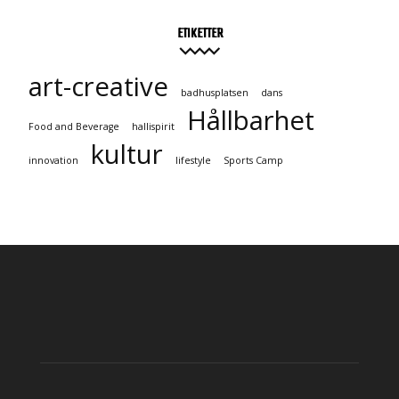
ETIKETTER
art-creative
badhusplatsen
dans
Hållbarhet
Food and Beverage
hallispirit
kultur
innovation
lifestyle
Sports Camp