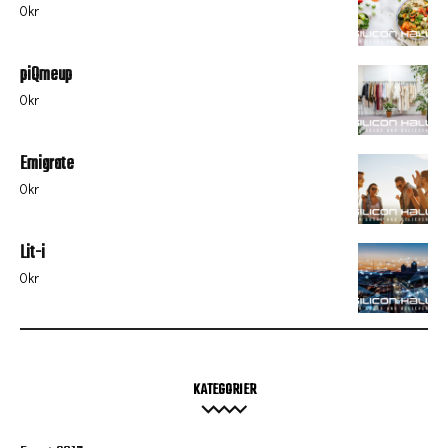
0
kr
piQmeup
0
kr
Emigrate
0
kr
Lit-i
0
kr
KATEGORIER