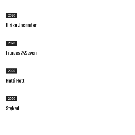
2020
Ulrika Josander
2020
Fitness24Seven
2020
Hatti Hatti
2020
Styked