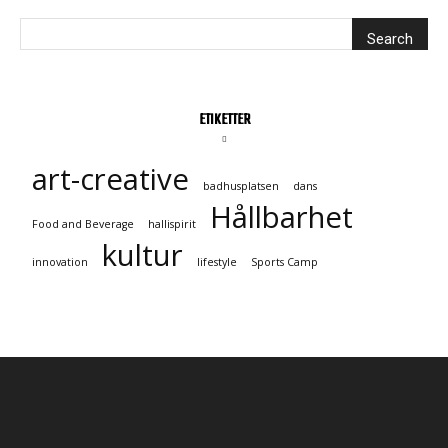
ETIKETTER
art-creative
badhusplatsen
dans
Hållbarhet
Food and Beverage
hallispirit
kultur
innovation
lifestyle
Sports Camp