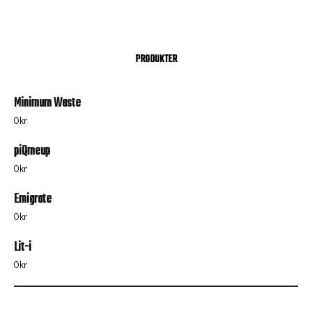
PRODUKTER
Minimum Waste
0
kr
piQmeup
0
kr
Emigrate
0
kr
Lit-i
0
kr